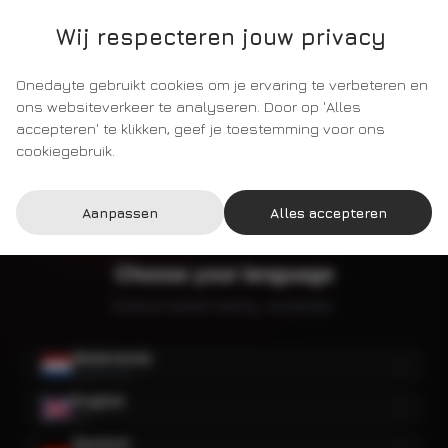
🍪
Wij respecteren jouw privacy
Onedayte gebruikt cookies om je ervaring te verbeteren en
ons websiteverkeer te analyseren. Door op 'Alles
accepteren' te klikken, geef je toestemming voor ons
cookiegebruik.
Onedayte
Aanpassen
Alles accepteren
Choose your language
Science-based dating, worldwide.
Nederlands
Nederland
English
UK
Deutsch