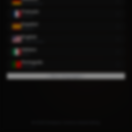
Deutschland
Français
France
Español
España
English
United States
Italiano
Italia
Português
Portugal
+ More languages
© 2026 Onedayte. Science-based dating.