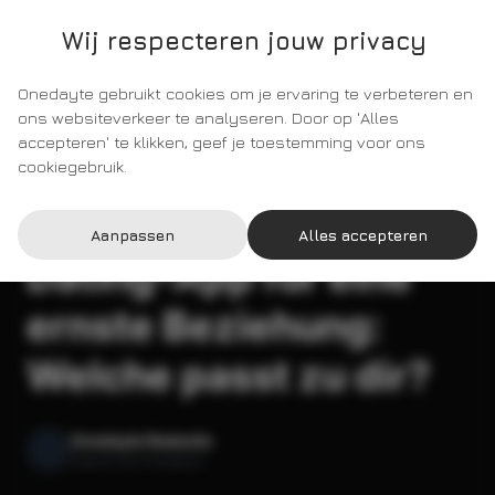
🍪
Wij respecteren jouw privacy
Onedayte
DE-CH
Onedayte gebruikt cookies om je ervaring te verbeteren en
ons websiteverkeer te analyseren. Door op 'Alles
accepteren' te klikken, geef je toestemming voor ons
Zurück zum Blog
cookiegebruik.
Wissenschaft
4 min
Aanpassen
Alles accepteren
Dating-App für eine
ernste Beziehung:
Welche passt zu dir?
Onedayte Redactie
Experte bei Onedayte