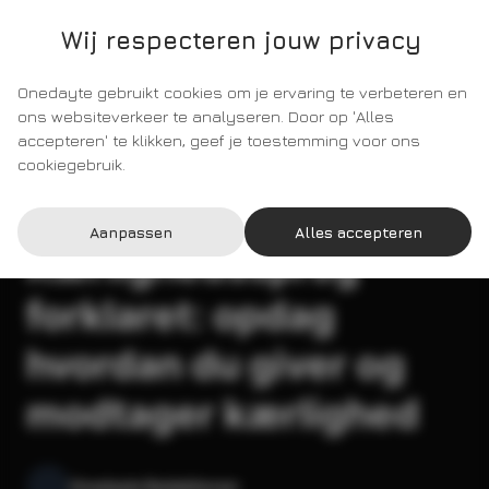
🍪
Wij respecteren jouw privacy
Onedayte
DA
Onedayte gebruikt cookies om je ervaring te verbeteren en
ons websiteverkeer te analyseren. Door op 'Alles
accepteren' te klikken, geef je toestemming voor ons
cookiegebruik.
Relationsvidenskab
5 min
Aanpassen
Alles accepteren
Kærlighedssprog
forklaret: opdag
hvordan du giver og
modtager kærlighed
Onedayte Redaktionen