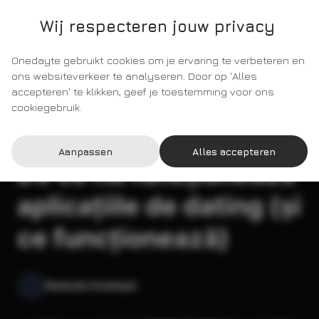
🍪
Wij respecteren jouw privacy
Onedayte
RO
Onedayte gebruikt cookies om je ervaring te verbeteren en
ons websiteverkeer te analyseren. Door op 'Alles
accepteren' te klikken, geef je toestemming voor ons
cookiegebruik.
Dating
6 min
Aanpassen
Alles accepteren
De ce nu funcționează
aplicațiile de dating (și
ce funcționează)
Redacția Onedayte