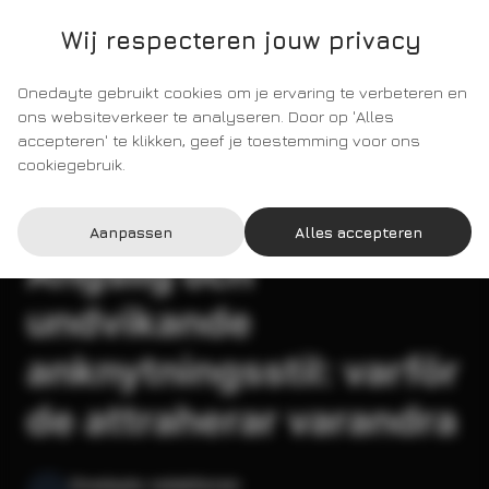
🍪
Wij respecteren jouw privacy
Onedayte
SV
Onedayte gebruikt cookies om je ervaring te verbeteren en
ons websiteverkeer te analyseren. Door op 'Alles
accepteren' te klikken, geef je toestemming voor ons
Tillbaka till bloggen
cookiegebruik.
Anknytningsteori
6 min
Aanpassen
Alles accepteren
Ängslig och
undvikande
anknytningsstil: varför
de attraherar varandra
Onedayte-redaktionen