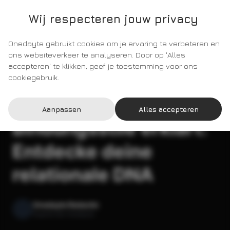
🍪
Wij respecteren jouw privacy
Onedayte
DE-AT
Onedayte gebruikt cookies om je ervaring te verbeteren en
ons websiteverkeer te analyseren. Door op 'Alles
accepteren' te klikken, geef je toestemming voor ons
Zurück zum Blog
cookiegebruik.
Bindungstheorie
4 min
Aanpassen
Alles accepteren
Bindungsstile erklärt:
Entdecke deine
relationale DNA
Onedayte Redactie
Experte bei Onedayte