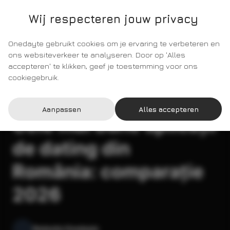
🍪
Wij respecteren jouw privacy
Onedayte
RO
Onedayte gebruikt cookies om je ervaring te verbeteren en
ons websiteverkeer te analyseren. Door op 'Alles
accepteren' te klikken, geef je toestemming voor ons
cookiegebruik.
Dating
5 min
Aanpassen
Alles accepteren
Cele mai bune aplicații
de dating din
România: comparație
2026
Redacția Onedayte