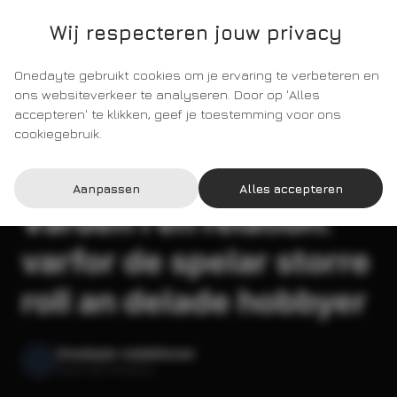
🍪
Wij respecteren jouw privacy
Onedayte
SV
Onedayte gebruikt cookies om je ervaring te verbeteren en
ons websiteverkeer te analyseren. Door op 'Alles
accepteren' te klikken, geef je toestemming voor ons
Tillbaka till bloggen
cookiegebruik.
Vetenskap
4 min
Aanpassen
Alles accepteren
Varden i en relation:
varfor de spelar storre
roll an delade hobbyer
Onedayte-redaktionen
Expert på Onedayte