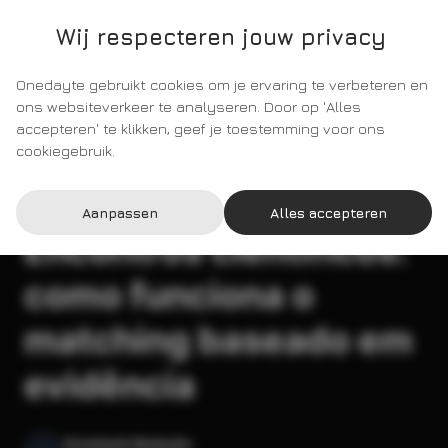
🍪
Wij respecteren jouw privacy
Onedayte
PT
Onedayte gebruikt cookies om je ervaring te verbeteren en
ons websiteverkeer te analyseren. Door op 'Alles
accepteren' te klikken, geef je toestemming voor ons
Voltar ao blog
cookiegebruik.
Encontros
4 min
Aanpassen
Alles accepteren
Encontros científicos:
como funciona o
matching baseado em
evidência
Onedayte Redação