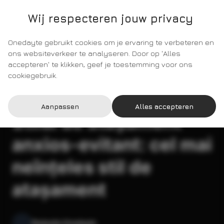
🍪
Wij respecteren jouw privacy
Onedayte
RO
Onedayte gebruikt cookies om je ervaring te verbeteren en
ons websiteverkeer te analyseren. Door op 'Alles
accepteren' te klikken, geef je toestemming voor ons
cookiegebruik.
Teoria Atașamentului
5 min
Aanpassen
Alles accepteren
Stilul de atașament
anxios-evitant: cel mai
neînțeles stil de
atașament
Redacția Onedayte